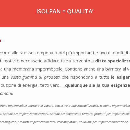
ISOLPAN = QUALITA’
etto
è allo stesso tempo uno dei più importanti e uno di quelli di 
ti motivi è necessario affidare tale intervento a
ditte specializz
 una membrana impermeabile. Contiene anche una barriera al vap
mo una
vasta gamma di prodotti
che rispondono a tutte le
esige
duzione di energia, tetti verdi…
qualunque sia la tua esigenza
 domani!
embrana impermeabile, barriera al vapore, sottostrato impermeabilizzante, isolante impermeabil
rdi, sistemi per impermeabilizzazioni, sistemi per isolamento termico, prodotti per impermeabil
re ecologiche, prodotti impermeabilizzanti ecocompatibili, soluzioni per impermeabilizzazione,