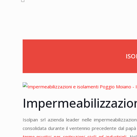
ISO
Impermeabilizzazio
Isolpan srl azienda leader nelle impermeabilizzazion
consolidata durante il ventennio precedente dal papà A
termo-acustici per costruzioni civili ed industriali
.
Nel 