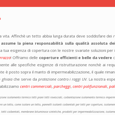
stra vita. Affinchè un tetto abbia lunga durata deve soddisfare dei
r
 assume la piena responsabilità sulla qualità assoluta dei
a tua esigenza di copertura con le nostre svariate soluzioni pe
errazzo
! Offriamo delle
coperture efficienti e belle da vedere
c
te alle specifiche esigenze di ristrutturazione nonchè ai requi
olante è posto sopra il manto di impermeabilizzazione, il quale rima
n ghiaia
che serve da
protezione contro i raggi UV
. La nostra esp
bilizziamo
centri commerciali
,
parcheggi
,
centri polifunzionali
,
pal
azione isolamento termico tetti piani tetti rovesciati, coibentazione isolamento termico imperm
e un tetto, come isolare un tetto, pannelli isolanti coibentati per tetti per coperture, isolamen
zi, tetti coibentati, membrane bituminose sintetiche, prodotti per impermeabilizzazione, isolam