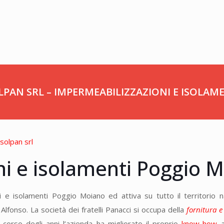
LPAN SRL – IMPERMEABILIZZAZIONI E ISOLAM
ni e isolamenti Poggio 
i e isolamenti Poggio Moiano ed attiva su tutto il territorio 
lfonso. La società dei fratelli Panacci si occupa della
fornitura e
corso degli anni l’azienda ha migliorato il proprio
know-how
a