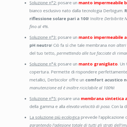
Soluzione n°2:
posare un
manto impermeabile bi
bianco esclusivo nato dalla tecnologia Derbigum.
R
riflessione solare pari a 100
! Inoltre
Derbibrite 
fino al 4%
.
Soluzione n°3:
posare un
manto impermeabile a
pH neutro
! Ciò fa sì che tale membrana
non alteri
del tuo tetto,
permettendo alle tue facciate di rima
Soluzione n°4:
posare un
manto granigliato
. Un
copertura. Permette di rispondere perfettamente 
metallici, Derbicolor offre un
comfort acustico 
manutenzione ed è inoltre riciclabile al 100%
!
Soluzione n°5:
posare una
membrana sintetica a
della gamma e alla
elevata velocità di posa
. Con la 
La soluzione più ecologica
prevede l’applicazione d
garantendo l’adesione totale di tutti gli strati dell’