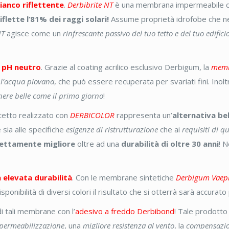
anco riflettente
.
Derbibrite NT
è una membrana impermeabile com
iflette l’81% dei raggi solari!
Assume proprietà idrofobe che n
NT
agisce come un
rinfrescante passivo del tuo tetto e del tuo edifi
 pH neutro
. Grazie al coating acrilico esclusivo Derbigum, la
memb
 l’acqua piovana
, che può essere recuperata per svariati fini. Inol
nere belle come il primo giorno
!
 tetto realizzato con
DERBICOLOR
rappresenta un’
alternativa be
sia alle specifiche
esigenze di ristrutturazione
che ai
requisiti di 
nettamente migliore
oltre ad una
durabilità di oltre 30 anni
! 
 elevata durabilità
. Con le membrane sintetiche
Derbigum Vaep
disponibilità di diversi colori il risultato che si otterrà sarà accurat
i tali membrane con l’
adesivo a freddo Derbibond
! Tale prodott
impermeabilizzazione
, una
migliore resistenza al vento
, la
compensazion