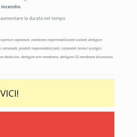
i incendio
.
di aumentare la durata nel tempo
nti, coperture capannoni, membrane impermeabilizzanti isolanti derbigum
i catramate, prodotti impermeabilizzanti, isolamenti termici ecologici
erbigum derbicolor, derbigum arte membrana, derbigum CG membrana bituminosa,
VICI!