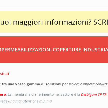
uoi maggiori informazioni?
SCRI
MPERMEABILIZZAZIONI COPERTURE INDUSTRIA
e tra
una vasta gamma di soluzioni
per
isolare e impermeabilizz
ero
. La membrana di riferimento nel settore è la
Derbigum SP FR
.
ichiede una manutenzione minima
.