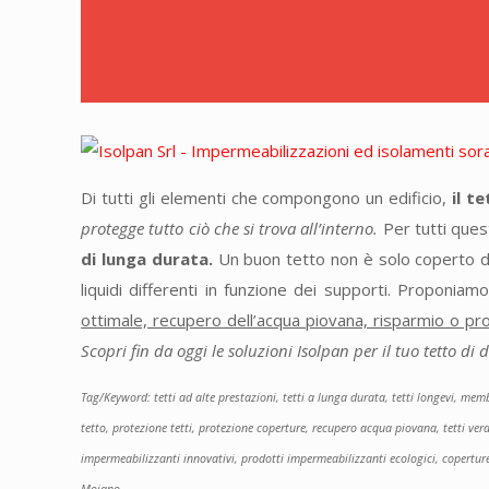
Di tutti gli elementi che compongono un edificio,
il t
protegge tutto ciò che si trova all’interno.
Per tutti ques
di lunga durata.
Un buon tetto non è solo coperto da
liquidi differenti in funzione dei supporti. Proponia
ottimale, recupero dell’acqua piovana, risparmio o pro
Scopri fin da oggi le soluzioni Isolpan per il tuo tetto di
Tag/Keyword: tetti ad alte prestazioni, tetti a lunga durata, tetti longevi, m
tetto, protezione tetti, protezione coperture, recupero acqua piovana, tetti ve
impermeabilizzanti innovativi, prodotti impermeabilizzanti ecologici, copertu