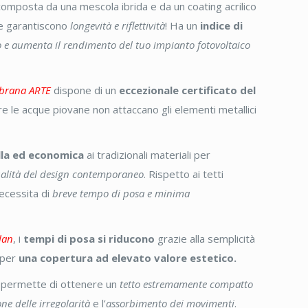
posta da una mescola ibrida e da un coating acrilico
e garantiscono
longevità e riflettività
! Ha un
indice di
cio e aumenta il rendimento del tuo impianto fotovoltaico
rana ARTE
dispone di un
eccezionale certificato del
tre le acque piovane non attaccano gli elementi metallici
lla ed economica
ai tradizionali materiali per
qualità del design contemporaneo
. Rispetto ai tetti
Necessita di
breve tempo di posa e minima
lan
, i
tempi di posa si riducono
grazie alla semplicità
o per
una copertura ad elevato valore estetico.
o permette di ottenere un
tetto estremamente compatto
e delle irregolarità
e l’
assorbimento dei movimenti
.