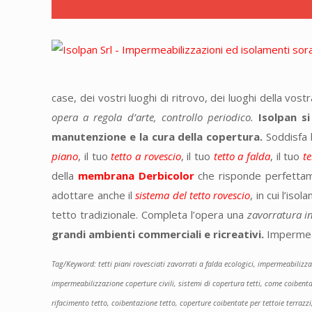
case, dei vostri luoghi di ritrovo, dei luoghi della vo
opera a regola d’arte, controllo periodico.
Isolpan si
manutenzione e la cura della copertura.
Soddisfa l
piano
, il tuo
tetto a rovescio
, il tuo
tetto a falda
, il tuo
t
della
membrana Derbicolor
che risponde perfettamen
adottare anche il
sistema del tetto rovescio
, in cui l’is
tetto tradizionale. Completa l’opera una
zavorratura i
grandi ambienti commerciali e ricreativi.
Impermea
Tag/Keyword: tetti piani rovesciati zavorrati a falda ecologici, impermeabilizz
impermeabilizzazione coperture civili, sistemi di copertura tetti, come coibentar
rifacimento tetto, coibentazione tetto, coperture coibentate per tettoie terraz