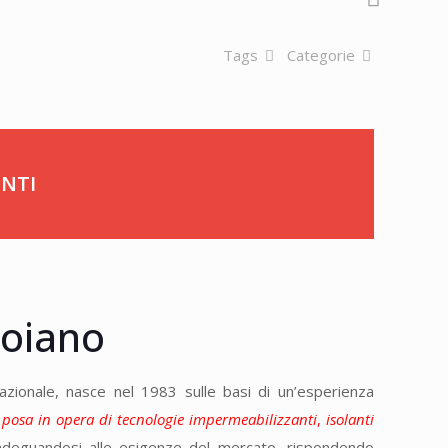
Tags
Categorie
ENTI
Moiano
nazionale, nasce nel 1983 sulle basi di un’esperienza
 posa in opera di tecnologie impermeabilizzanti
,
isolanti
deguandosi alle esigenze del mercato, rispondendo