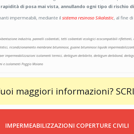
a
rapidità di posa mai vista
,
annullando ogni tipo di rischio d
manti impermeabili, mediante il
sistema resinoso Sikalastic
, al fine 
coibentazione industria, pannelli coibentati, tetti coibentati ecologici ecocompatibili riflette
sintetici, ricondizionamento membrane bituminose, guaine bituminose liquide impermeabilizzant
oni per impermeabilizzazioni isolamenti termici, derbigum derbibrite, derbigum derbibond, d
ni e isolamenti Poggio Moiano
uoi maggiori informazioni?
SCRI
IMPERMEABILIZZAZIONI COPERTURE CIVILI