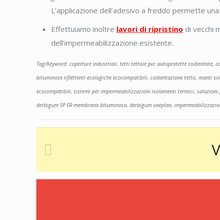
L’applicazione dell’adesivo a freddo permette un
Effettuiamo inoltre
lavori di ripristino
di vecchi 
dell’impermeabilizzazione esistente.
Tag/Keyword: coperture industriali, tetti tettoie pvc autoprotette coibentate, 
bituminose riflettenti ecologiche ecocompatibili, coibentazione tetto, manti 
ecocompatibili, sistemi per impermeabilizzazioni isolamenti termici, soluzi
derbigum SP FR membrana bituminosa, derbigum vaeplan, impermeabilizzazio
V