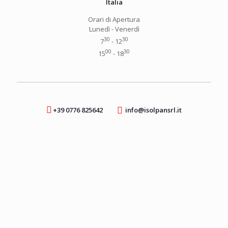
Italia
Orari di Apertura
Lunedì - Venerdì
30
30
7
- 12
00
30
15
- 18
+39 0776 825642
info@isolpansrl.it