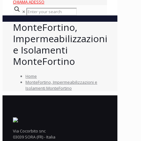
CHIAMA ADESSO
✕
MonteFortino,
Impermeabilizzazioni
e Isolamenti
MonteFortino
Home
MonteFortino, Impermeabilizzazioni e
Isolamenti MonteFortino
Via Cocorbito snc
03039 SORA (FR) - Italia