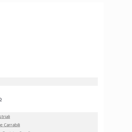
O
triali
e Carrabili