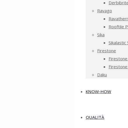
Derbibrit
Ravago
Ravatherm
Rooftile 
Sika
Sikalastic
Firestone
Firestone
Fireston
Daku
KNOW-HOW
QUALITÀ