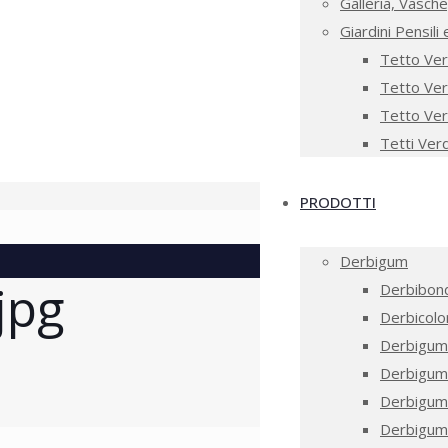
Galleria, Vasche
Giardini Pensili 
Tetto Ver
Tetto Ver
Tetto Ver
Tetti Verd
PRODOTTI
Derbigum
jpg
Derbibond
Derbicol
Derbigum
Derbigum
Derbigum
Derbigum