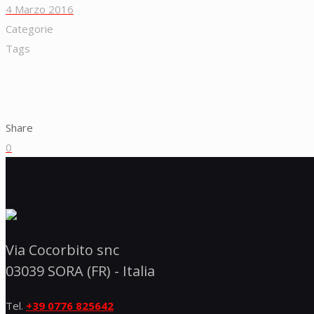
4 Marzo 2016
Categorie
Tags
Share
0
Via Cocorbito snc
03039 SORA (FR) - Italia
Tel.
+39 0776 825642