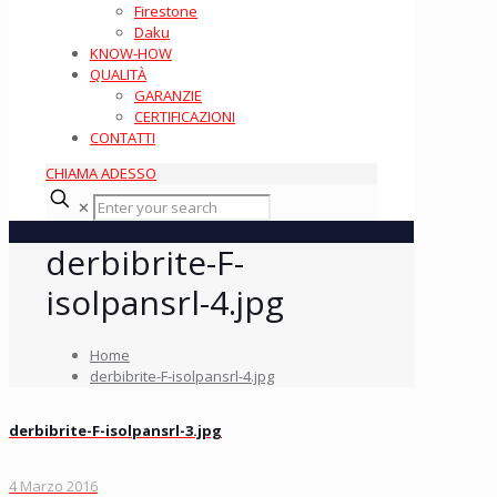
Firestone
Daku
KNOW-HOW
QUALITÀ
GARANZIE
CERTIFICAZIONI
CONTATTI
CHIAMA ADESSO
✕
derbibrite-F-
isolpansrl-4.jpg
Home
derbibrite-F-isolpansrl-4.jpg
derbibrite-F-isolpansrl-3.jpg
4 Marzo 2016