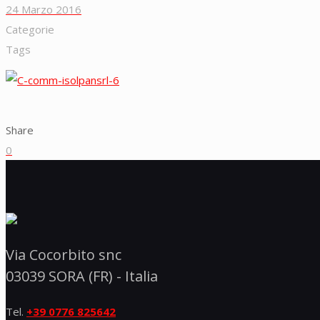
24 Marzo 2016
Categorie
Tags
Share
0
Via Cocorbito snc
03039 SORA (FR) - Italia
Tel.
+39 0776 825642