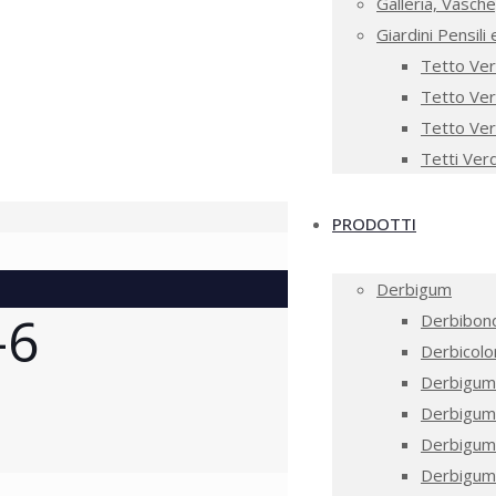
Galleria, Vasche
Giardini Pensili 
Tetto Ver
Tetto Ver
Tetto Ver
Tetti Verd
PRODOTTI
Derbigum
-6
Derbibond
Derbicol
Derbigum
Derbigum
Derbigum
Derbigum