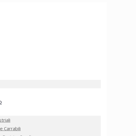
O
triali
e Carrabili