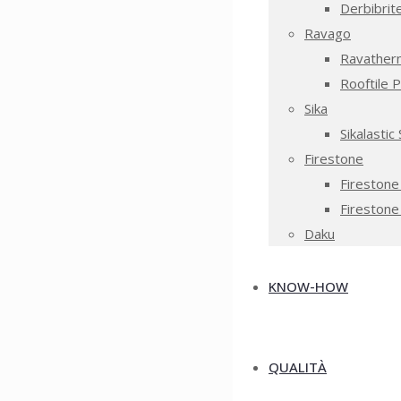
Derbibrit
Ravago
Ravatherm
Rooftile 
Sika
Sikalastic
Firestone
Firestone
Fireston
Daku
KNOW-HOW
QUALITÀ